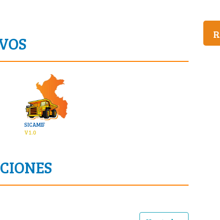
R
IVOS
SICAMIF
V 1.0
ACIONES