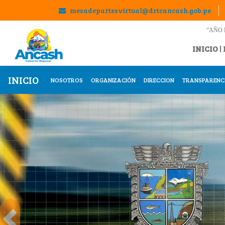
mesadepartesvirtual@drtcancash.gob.pe
“AÑO 
INICIO
|
INICIO
NOSOTROS
ORGANIZACIÓN
DIRECCION
TRANSPARENC
Previous