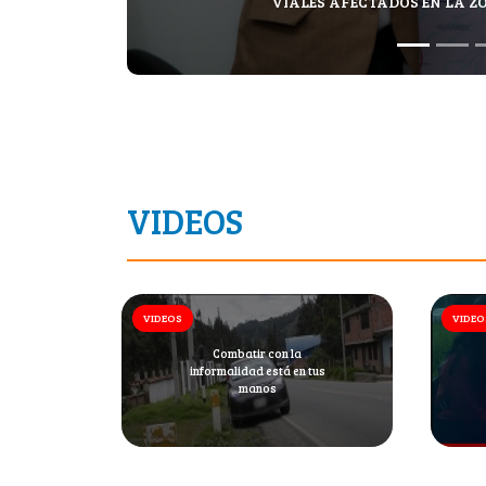
VÍALES AFECTADOS EN LA Z
VIDEOS
VIDEOS
VIDEO
Combatir con la
informalidad está en tus
manos